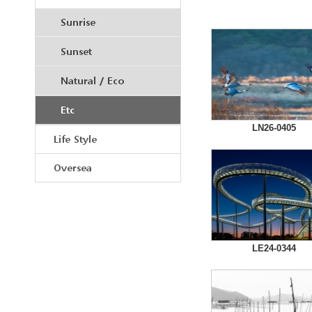
Sunrise
Sunset
Natural / Eco
Etc
LN26-0405
Life Style
Oversea
LE24-0344