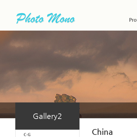
Pro
Gallery2
China
C·G