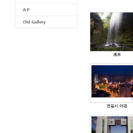
A·P
Old Gallery
洛水
연길시 야경