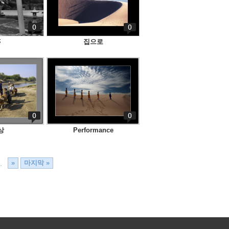
0
0
跡
집으로
0
0
상
Performance
.
»
마지막 »