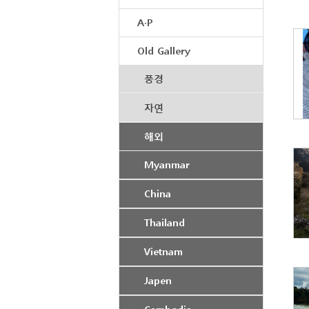
A·P
Old Gallery
풍경
자연
해외
Myanmar
China
Thailand
Vietnam
Japen