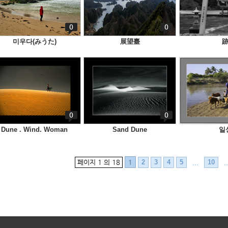
0
0
미우다(みうた)
展望臺
0
0
Dune . Wind. Woman
Sand Dune
일
페이지 1 의 18
2
3
4
5
...
10
..
1