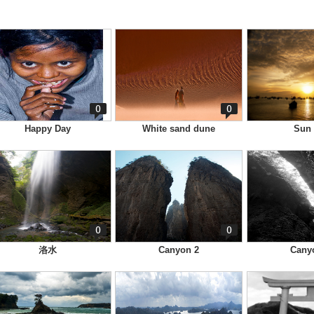
0
0
Happy Day
White sand dune
Sun 
0
0
洛水
Canyon 2
Cany