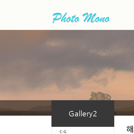
Gallery2
해
C·G