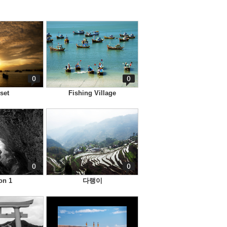
0
0
set
Fishing Village
0
0
on 1
다랭이