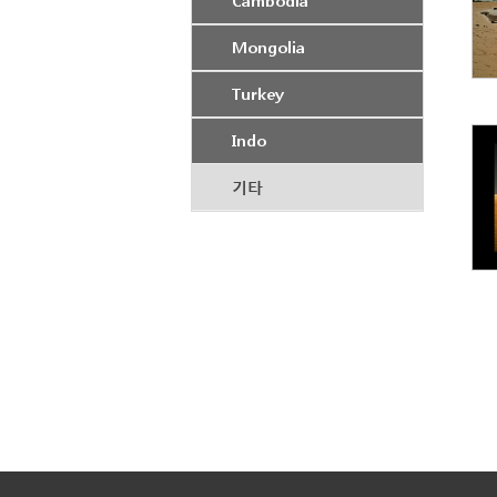
Cambodia
Mongolia
Turkey
Indo
기타