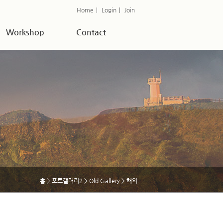
Home
|
Login
|
Join
Workshop
Contact
홈
>
포토갤러리2
>
Old Gallery
> 해외